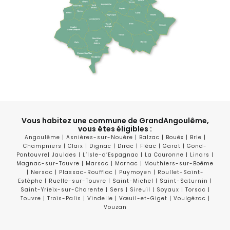
Vous habitez une commune de GrandAngoulême,
vous êtes éligibles :
Angoulême | Asnières-sur-Nouère | Balzac | Bouëx | Brie |
Champniers | Claix | Dignac | Dirac | Fléac | Garat | Gond-
Pontouvre| Jauldes | L’Isle-d’Espagnac | La Couronne | Linars |
Magnac-sur-Touvre | Marsac | Mornac | Mouthiers-sur-Boëme
| Nersac | Plassac-Rouffiac | Puymoyen | Roullet-Saint-
Estèphe | Ruelle-sur-Touvre | Saint-Michel | Saint-Saturnin |
Saint-Yrieix-sur-Charente | Sers | Sireuil | Soyaux | Torsac |
Touvre | Trois-Palis | Vindelle | Vœuil-et-Giget | Voulgézac |
Vouzan