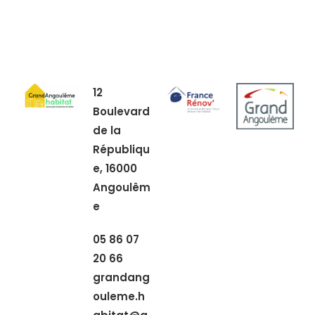
12
Boulevard
de la
Républiqu
e,
16000
Angoulêm
e
05 86 07
20 66
grandang
ouleme.h