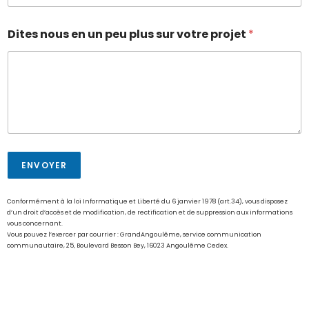
Dites nous en un peu plus sur votre projet
*
ENVOYER
Conformément à la loi Informatique et Liberté du 6 janvier 1978 (art.34), vous disposez
d’un droit d’accès et de modification, de rectification et de suppression aux informations
vous concernant.
Vous pouvez l’exercer par courrier : GrandAngoulême, service communication
communautaire, 25‚ Boulevard Besson Bey, 16023 Angoulême Cedex.